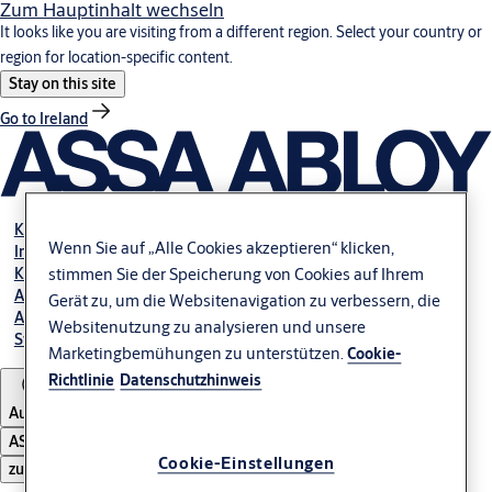
Zum Hauptinhalt wechseln
It looks like you are visiting from a different region. Select your country or
region for location-specific content.
Stay on this site
Go to Ireland
Karriere
Wenn Sie auf „Alle Cookies akzeptieren“ klicken,
Investoren
Kontakt
stimmen Sie der Speicherung von Cookies auf Ihrem
Ansprechpartner Automatiktüren
Gerät zu, um die Websitenavigation zu verbessern, die
Ansprechpartner Industrietore GmbH
Websitenutzung zu analysieren und unsere
Störung melden
Marketingbemühungen zu unterstützen.
Cookie-
Richtlinie
Datenschutzhinweis
Austria
ASSA ABLOY Group
Cookie-Einstellungen
zu öffnen