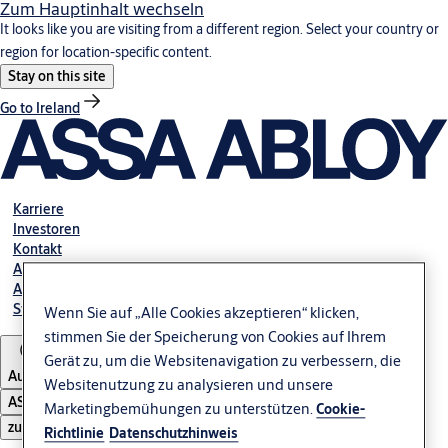
Zum Hauptinhalt wechseln
It looks like you are visiting from a different region. Select your country or
region for location-specific content.
Stay on this site
Go to Ireland
Karriere
Investoren
Kontakt
Ansprechpartner Automatiktüren
Ansprechpartner Industrietore GmbH
Störung melden
Wenn Sie auf „Alle Cookies akzeptieren“ klicken,
stimmen Sie der Speicherung von Cookies auf Ihrem
Gerät zu, um die Websitenavigation zu verbessern, die
Austria
Websitenutzung zu analysieren und unsere
ASSA ABLOY Group
Marketingbemühungen zu unterstützen.
Cookie-
zu öffnen
Richtlinie
Datenschutzhinweis