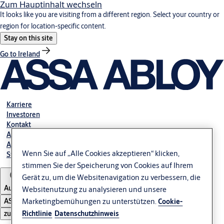
Zum Hauptinhalt wechseln
It looks like you are visiting from a different region. Select your country or
region for location-specific content.
Stay on this site
Go to Ireland
Karriere
Investoren
Kontakt
Ansprechpartner Automatiktüren
Ansprechpartner Industrietore GmbH
Wenn Sie auf „Alle Cookies akzeptieren“ klicken,
Störung melden
stimmen Sie der Speicherung von Cookies auf Ihrem
Gerät zu, um die Websitenavigation zu verbessern, die
Austria
Websitenutzung zu analysieren und unsere
ASSA ABLOY Group
Marketingbemühungen zu unterstützen.
Cookie-
zu öffnen
Richtlinie
Datenschutzhinweis