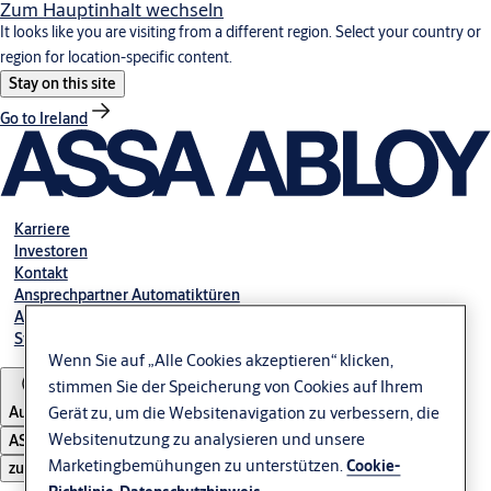
Zum Hauptinhalt wechseln
It looks like you are visiting from a different region. Select your country or
region for location-specific content.
Stay on this site
Go to Ireland
Karriere
Investoren
Kontakt
Ansprechpartner Automatiktüren
Ansprechpartner Industrietore GmbH
Störung melden
Wenn Sie auf „Alle Cookies akzeptieren“ klicken,
stimmen Sie der Speicherung von Cookies auf Ihrem
Austria
Gerät zu, um die Websitenavigation zu verbessern, die
Websitenutzung zu analysieren und unsere
ASSA ABLOY Group
Marketingbemühungen zu unterstützen.
Cookie-
zu öffnen