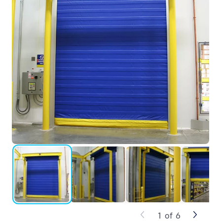
1
of
6