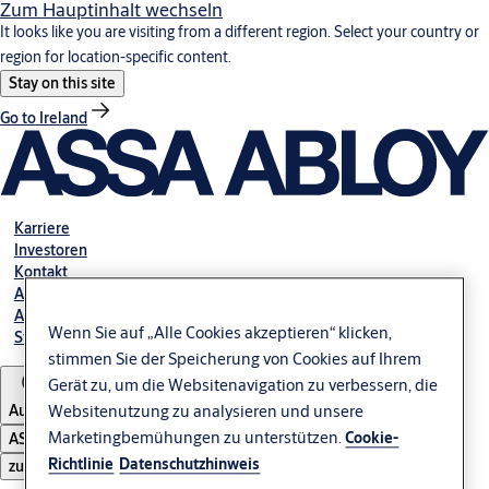
Zum Hauptinhalt wechseln
It looks like you are visiting from a different region. Select your country or
region for location-specific content.
Stay on this site
Go to Ireland
Karriere
Investoren
Kontakt
Ansprechpartner Automatiktüren
Ansprechpartner Industrietore GmbH
Wenn Sie auf „Alle Cookies akzeptieren“ klicken,
Störung melden
stimmen Sie der Speicherung von Cookies auf Ihrem
Gerät zu, um die Websitenavigation zu verbessern, die
Austria
Websitenutzung zu analysieren und unsere
Marketingbemühungen zu unterstützen.
Cookie-
ASSA ABLOY Group
Richtlinie
Datenschutzhinweis
zu öffnen