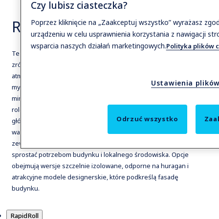
Czy lubisz ciasteczka?
RapidRoll
Poprzez kliknięcie na „Zaakceptuj wszystko” wyrażasz zg
urządzeniu w celu usprawnienia korzystania z nawigacji str
wsparcia naszych działań marketingowych.
Polityka plików 
Te bramy szybkobieżne, oferujące wysoki poziom
zrównoważonego rozwoju, odporności na warunki
atmosferyczne, ochrony i estetyki, zostały zaprojektowane z
Ustawienia plików
myślą o dużym natężeniu ruchu i kontroli dostępu przy
minimalnych stratach energii. Nasze szybkobieżne bramy
rolowane do zastosowań zewnętrznych stanowią solidną barierę
Odrzuć wszystko
Zaa
główną pomiędzy wnętrzem fabryki a warunkami na zewnątrz. Od
wariantów materiałowych po odporne na włamanie – nasze bramy
zewnętrzne są dostępne w różnych modelach i rozmiarach, aby
sprostać potrzebom budynku i lokalnego środowiska. Opcje
obejmują wersje szczelnie izolowane, odporne na huragan i
atrakcyjne modele designerskie, które podkreślą fasadę
budynku.
Produkty
RapidRoll