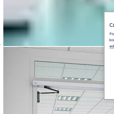
Cz
Po
ko
oc