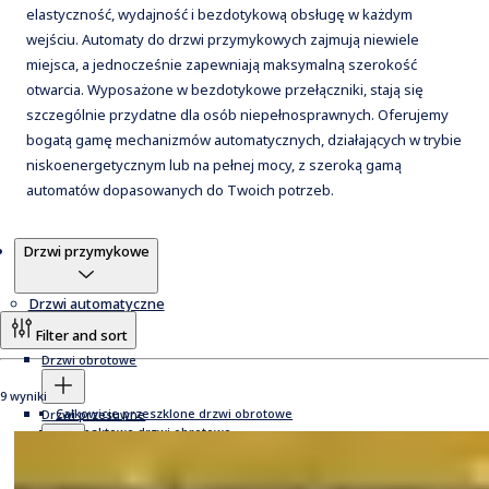
elastyczność, wydajność i bezdotykową obsługę w każdym
wejściu. Automaty do drzwi przymykowych zajmują niewiele
miejsca, a jednocześnie zapewniają maksymalną szerokość
otwarcia. Wyposażone w bezdotykowe przełączniki, stają się
szczególnie przydatne dla osób niepełnosprawnych. Oferujemy
bogatą gamę mechanizmów automatycznych, działających w trybie
niskoenergetycznym lub na pełnej mocy, z szeroką gamą
automatów dopasowanych do Twoich potrzeb.
Produkty
Drzwi przymykowe
Drzwi automatyczne
Filter and sort
Drzwi obrotowe
9 wyniki
Całkowicie przeszklone drzwi obrotowe
Drzwi przesuwne
Kompaktowe drzwi obrotowe
Drzwi obrotowe o wysokiej przepustowości
Systemy automatycznych drzwi przesuwnych
Drzwi przymykowe
Ręczne drzwi obrotowe