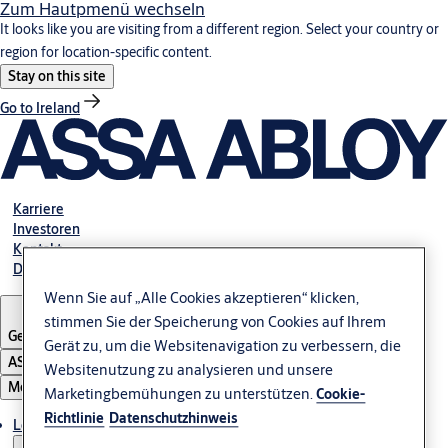
Zum Hautpmenü wechseln
It looks like you are visiting from a different region. Select your country or
region for location-specific content.
Stay on this site
Go to Ireland
Karriere
Investoren
Kontakt
Dokumente
Wenn Sie auf „Alle Cookies akzeptieren“ klicken,
stimmen Sie der Speicherung von Cookies auf Ihrem
Germany
Gerät zu, um die Websitenavigation zu verbessern, die
ASSA ABLOY Group
Websitenutzung zu analysieren und unsere
Menü
Marketingbemühungen zu unterstützen.
Cookie-
Richtlinie
Datenschutzhinweis
Lösungen und Produkte