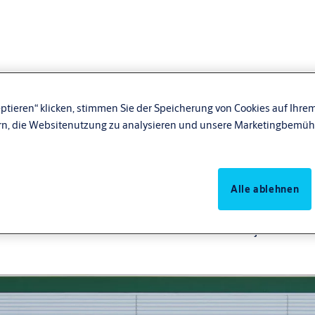
ptieren“ klicken, stimmen Sie der Speicherung von Cookies auf Ihrem
rn, die Websitenutzung zu analysieren und unsere Marketingbemüh
Die vorbeugende Wartung vo
wesentliche Voraussetzung, 
gefährden. Verladesysteme
Alle ablehnen
Element zwischen Gebäude 
standhalten und jederzeit vo