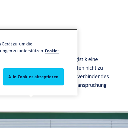
 Gerät zu, um die
ungen zu unterstützen.
Cookie-
n Verladesystemen ist in der Logistik eine
um die Effizienz von Arbeitsabläufen nicht zu
 und Überladebrücken müssen als verbindendes
Alle Cookies akzeptieren
und Transportfahrzeug starker Beanspruchung
ll einsatzfähig sein.