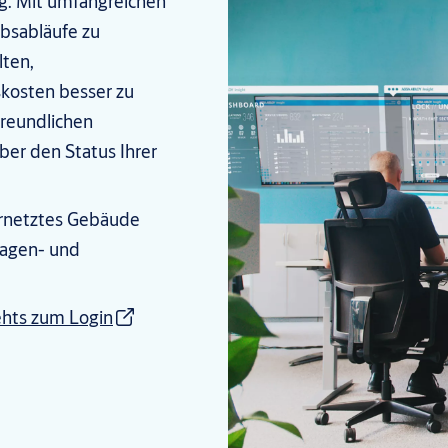
ng. Mit umfangreichen
ebsabläufe zu
lten,
kosten besser zu
freundlichen
ber den Status Ihrer
ernetztes Gebäude
nlagen- und
ehts zum Login