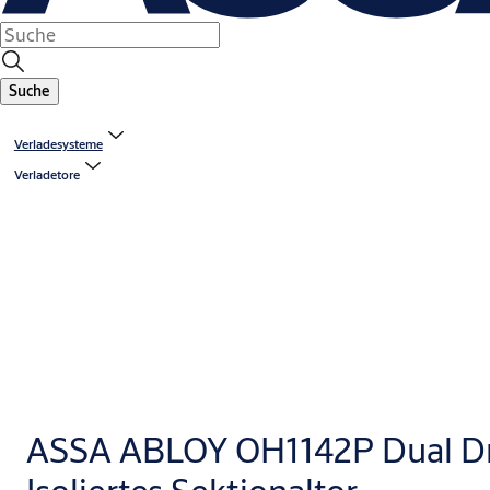
Suche
Verladesysteme
Verladetore
ASSA ABLOY OH1142P Dual Dr