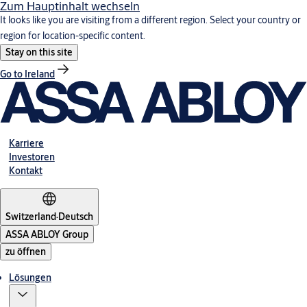
Zum Hauptinhalt wechseln
It looks like you are visiting from a different region. Select your country or
region for location-specific content.
Stay on this site
Go to Ireland
Karriere
Investoren
Kontakt
Switzerland
·
Deutsch
ASSA ABLOY Group
zu öffnen
Lösungen