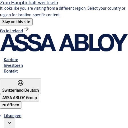
Zum Hauptinhalt wechseln
It looks like you are visiting from a different region. Select your country or
region for location-specific content.
Stay on this site
Go to Ireland
Karriere
Investoren
Kontakt
Switzerland
·
Deutsch
ASSA ABLOY Group
zu öffnen
Lösungen