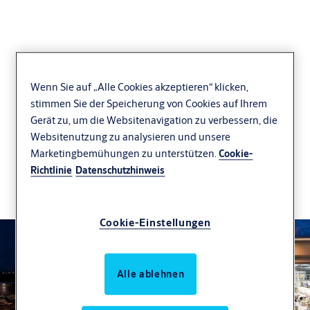
Wenn Sie auf „Alle Cookies akzeptieren“ klicken,
Luftfahrtindustrie
stimmen Sie der Speicherung von Cookies auf Ihrem
Gerät zu, um die Websitenavigation zu verbessern, die
Flugzeughangartore sind häufig starkem Wind und
Websitenutzung zu analysieren und unsere
anderen rauen Bedingungen ausgesetzt. Unsere
Marketingbemühungen zu unterstützen.
Cookie-
Torlösungen erfüllen alle Sicherheits- und
Richtlinie
Datenschutzhinweis
Designanforderungen für eine Vielzahl von
Anwendungen in der Luftfahrt.
Cookie-Einstellungen
Alle ablehnen