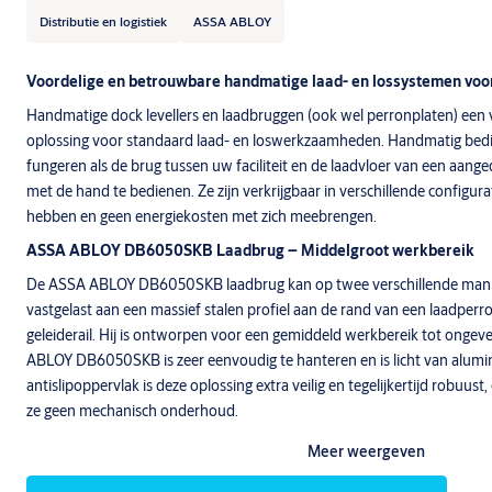
Distributie en logistiek
ASSA ABLOY
Voordelige en betrouwbare handmatige laad- en lossystemen voo
Handmatige dock levellers en laadbruggen (ook wel perronplaten) een
oplossing voor standaard laad- en loswerkzaamheden. Handmatig bedi
fungeren als de brug tussen uw faciliteit en de laadvloer van een aange
met de hand te bedienen. Ze zijn verkrijgbaar in verschillende configur
hebben en geen energiekosten met zich meebrengen.
ASSA ABLOY DB6050SKB Laadbrug
– Middelgroot werkbereik
De ASSA ABLOY DB6050SKB laadbrug kan op twee verschillende manie
vastgelast aan een massief stalen profiel aan de rand van een laadperro
geleiderail. Hij is ontworpen voor een gemiddeld werkbereik tot onge
ABLOY DB6050SKB is zeer eenvoudig te hanteren en is licht van alumi
antislipoppervlak is deze oplossing extra veilig en tegelijkertijd robuust
ze geen mechanisch onderhoud.
Meer weergeven