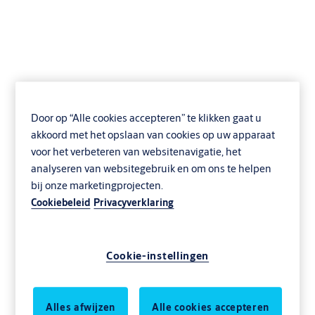
ASSA ABLOY
Door op “Alle cookies accepteren” te klikken gaat u
DL6220TR Teledock
akkoord met het opslaan van cookies op uw apparaat
voor het verbeteren van websitenavigatie, het
vervanging
analyseren van websitegebruik en om ons te helpen
bij onze marketingprojecten.
Distributie en logistiek
ASSA ABLOY
Cookiebeleid
Privacyverklaring
Cookie-instellingen
Alles afwijzen
Alle cookies accepteren