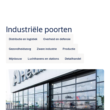
Industriële poorten
Distributie en logistiek
Overheid en defensie
Gezondheidszorg
Zware industrie
Productie
Mijnbouw
Luchthavens en stations
Detailhandel