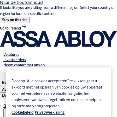
Naar de hoofdinhoud
It looks like you are visiting from a different region. Select your country or
region for location-specific content.
Stay on this site
Go to Ireland
Vacatures
Investeerders
Neem contact met ons op
Door op “Alle cookies accepteren” te klikken gaat u
Belgium
·
Nederlands
akkoord met het opslaan van cookies op uw apparaat
ASSA ABLOY Group
voor het verbeteren van websitenavigatie, het
Menu
analyseren van websitegebruik en om ons te helpen
Oplossingen
bij onze marketingprojecten.
Cookiebeleid
Privacyverklaring