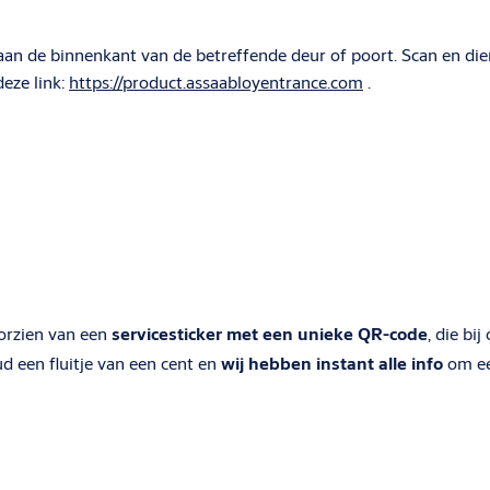
 aan de binnenkant van de betreffende deur of poort. Scan en dien
eze link:
https://product.assaabloyentrance.com
.
oorzien van een
servicesticker met een unieke QR-code
, die bi
d een fluitje van een cent en
wij hebben instant alle info
om ee