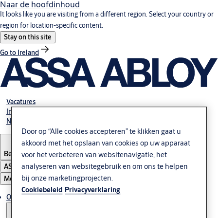
Naar de hoofdinhoud
It looks like you are visiting from a different region. Select your country or
region for location-specific content.
Stay on this site
Go to Ireland
Vacatures
Investeerders
Neem contact met ons op
Door op “Alle cookies accepteren” te klikken gaat u
akkoord met het opslaan van cookies op uw apparaat
Belgium
·
Nederlands
voor het verbeteren van websitenavigatie, het
analyseren van websitegebruik en om ons te helpen
ASSA ABLOY Group
bij onze marketingprojecten.
Menu
Cookiebeleid
Privacyverklaring
Oplossingen