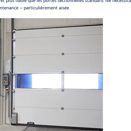
et plus fiable que les portes sectionnelles standard. Ne nécessita
aintenance – particulièrement aisée.