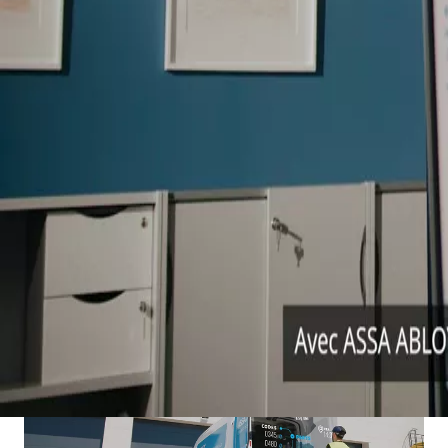
Une maintenance
intelligente commence
avec Insight Planner
IoT et connectivité
Accessibilité
Innovation
Service
ASSA ABLOY