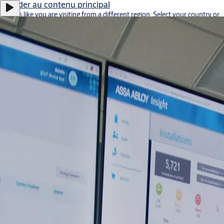
Accéder au contenu principal
It looks like you are visiting from a different region. Select your country or
region for location-specific content.
Stay on this site
Go to Ireland
Offres d'emploi
Investisseurs
Contactez-nous
Belgium
·
Français
ASSA ABLOY Group
Menu
Solutions