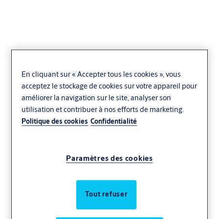
En cliquant sur « Accepter tous les cookies », vous
Maintenance
acceptez le stockage de cookies sur votre appareil pour
améliorer la navigation sur le site, analyser son
préventive des
utilisation et contribuer à nos efforts de marketing.
Politique des cookies
Confidentialité
portes automatiques
Paramètres des cookies
Faites en sorte que vos portes coulissantes,
battantes et tournantes fonctionnent
parfaitement et en toute sécurité. Nos
Tout refuser
techniciens professionnels vous aident à