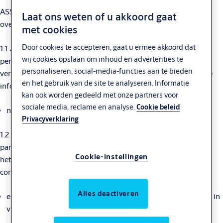
ASSA ABLOY zal uw persoonsgegevens verwerken in
Laat ons weten of u akkoord gaat
overeenstemming met de volgende beschrijving.
met cookies
Door cookies te accepteren, gaat u ermee akkoord dat
1.1 ASSA ABLOY zal de in deze paragraaf 1.1 uiteengezette
wij cookies opslaan om inhoud en advertenties te
persoonsgegevens verwerken om ons legitieme belang te
personaliseren, social-media-functies aan te bieden
verwezenlijken voor het verstrekken van de door u gevraagde
en het gebruik van de site te analyseren. Informatie
informatie:
kan ook worden gedeeld met onze partners voor
sociale media, reclame en analyse.
Cookie beleid
naam, adres, e-mailadres en telefoonnummer
Privacyverklaring
1.2 ASSA ABLOY verwerkt de persoonsgegevens in deze
paragraaf 1.2 om ons legitieme belang te verwezenlijken voor
Cookie-instellingen
het beantwoorden van uw berichten wanneer u met ons
communiceert:
Alles deactiveren
e-mailadres, contactgegevens, aanvullende informatie die u in
vrije tekst verstrekt