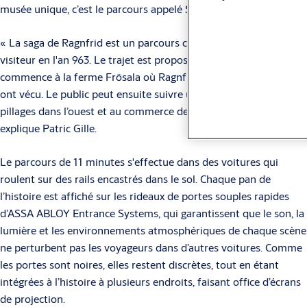
musée unique, c’est le parcours appelé Saga de Ragnfrid.
« La saga de Ragnfrid est un parcours captivant qui ramène le
visiteur en l'an 963. Le trajet est proposé en plusieurs langues et
commence à la ferme Frösala où Ragnfrid et son mari Harald
ont vécu. Le public peut ensuite suivre un voyage et assister aux
pillages dans l’ouest et au commerce des esclaves à l’est »,
explique Patric Gille.
Le parcours de 11 minutes s'effectue dans des voitures qui
roulent sur des rails encastrés dans le sol. Chaque pan de
l’histoire est affiché sur les rideaux de portes souples rapides
d’ASSA ABLOY Entrance Systems, qui garantissent que le son, la
lumière et les environnements atmosphériques de chaque scène
ne perturbent pas les voyageurs dans d’autres voitures. Comme
les portes sont noires, elles restent discrètes, tout en étant
intégrées à l’histoire à plusieurs endroits, faisant office d’écrans
de projection.