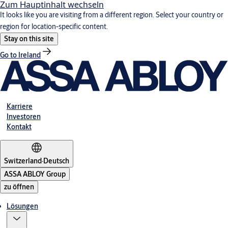
Zum Hauptinhalt wechseln
It looks like you are visiting from a different region. Select your country or
region for location-specific content.
Stay on this site
Go to Ireland
Karriere
Investoren
Kontakt
Switzerland
·
Deutsch
ASSA ABLOY Group
zu öffnen
Lösungen