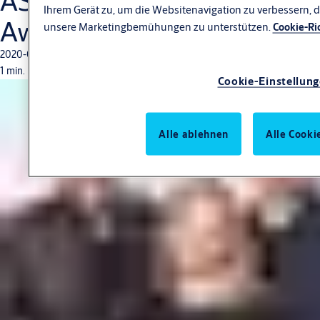
ASSA ABLOY Red Dot
Ihrem Gerät zu, um die Websitenavigation zu verbessern, 
Award Gewinner 2019
unsere Marketingbemühungen zu unterstützen.
Cookie-Ric
2020-02-03
1 min. Lesedauer
Cookie-Einstellun
Alle ablehnen
Alle Cooki