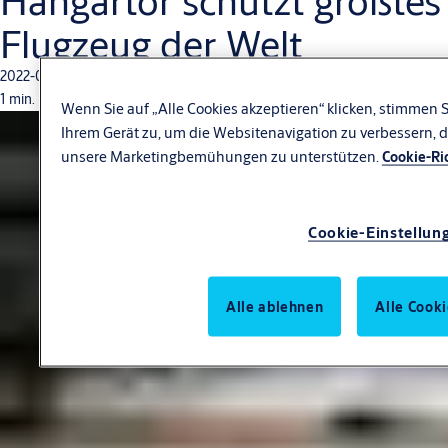
Hangartor schützt größtes
Flugzeug der Welt
2022-03-04
1 min. Lesedauer
Wenn Sie auf „Alle Cookies akzeptieren“ klicken, stimmen 
Ihrem Gerät zu, um die Websitenavigation zu verbessern, 
unsere Marketingbemühungen zu unterstützen.
Cookie-Ric
Cookie-Einstellun
Alle ablehnen
Alle Cook