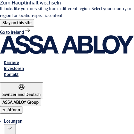
Zum Hauptinhalt wechseln
It looks like you are visiting from a different region. Select your country or
region for location-specific content.
Stay on this site
Go to Ireland
Karriere
Investoren
Kontakt
Switzerland
·
Deutsch
ASSA ABLOY Group
zu öffnen
Lösungen