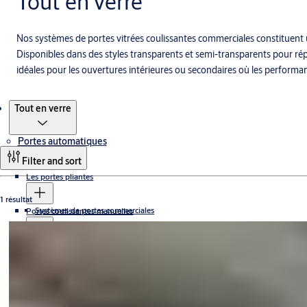
Tout en verre
Nos systèmes de portes vitrées coulissantes commerciales constituent 
Disponibles dans des styles transparents et semi-transparents pour rép
idéales pour les ouvertures intérieures ou secondaires où les perform
Produit
Tout en verre
Portes automatiques
Filter and sort
Les portes pliantes
1 résultat
Systèmes de portes commerciales
Portes coulissantes manuelles
USI Télescopique
Portes tournantes
USI Battante
Touchless ICU doors
Portes tournantes à contrôle d’accès
Portes coulissantes automatiques
USI Standard
Portes tournantes compactes
Folding ICU doors
Portes tournantes à grande capacité