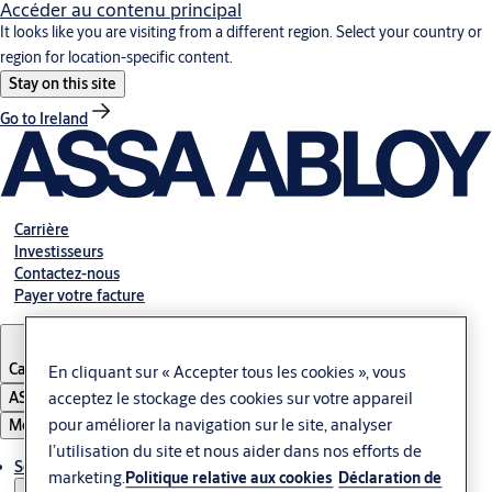
Accéder au contenu principal
It looks like you are visiting from a different region. Select your country or
region for location-specific content.
Stay on this site
Go to Ireland
Carrière
Investisseurs
Contactez-nous
Payer votre facture
Canada
·
Français
En cliquant sur « Accepter tous les cookies », vous
ASSA ABLOY Group
acceptez le stockage des cookies sur votre appareil
pour améliorer la navigation sur le site, analyser
Menu
l’utilisation du site et nous aider dans nos efforts de
Solutions
marketing.
Politique relative aux cookies
Déclaration de