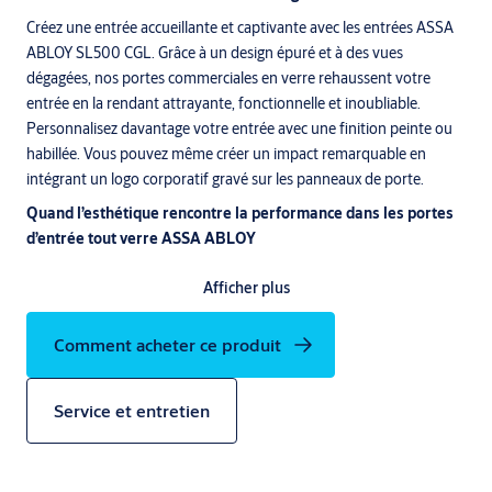
Créez une entrée accueillante et captivante avec les entrées ASSA
ABLOY SL500 CGL. Grâce à un design épuré et à des vues
dégagées, nos portes commerciales en verre rehaussent votre
entrée en la rendant attrayante, fonctionnelle et inoubliable.
Personnalisez davantage votre entrée avec une finition peinte ou
habillée. Vous pouvez même créer un impact remarquable en
intégrant un logo corporatif gravé sur les panneaux de porte.
Quand l’esthétique rencontre la performance dans les portes
d’entrée tout verre ASSA ABLOY
Les portes coulissantes commerciales vitrées ASSA ABLOY SL500
Afficher plus
CGL offrent le même opérateur puissant que celui du système de
portes coulissantes standard ASSA ABLOY SL500. Pour des
Comment acheter ce produit
performances supérieures, ces portes commerciales en verre sont
dotées de guides anti-soulèvement de 4 po et de roues de chariot
tandem robustes.
Service et entretien
Offertes en configuration à un vantail coulissant ou à deux vantaux
(bi-parting), elles conviennent aux applications intérieures et
extérieures, en version à panneau latéral fixe (FSL) ou à