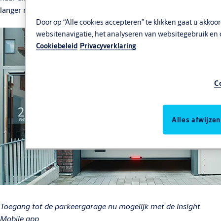
langer nodig, één klik op je smartphone volstaat.
Door op “Alle cookies accepteren” te klikken gaat u akko
websitenavigatie, het analyseren van websitegebruik en 
Cookiebeleid
Privacyverklaring
C
Alles afwijzen
Toegang tot de parkeergarage nu mogelijk met de Insight
Mobile app