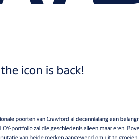
he icon is back!
le poorten van Crawford al decennialang een belangrijke
OY-portfolio zal die geschiedenis alleen maar eren. Bo
utatie van beide merken aangewend om uit te groeien t