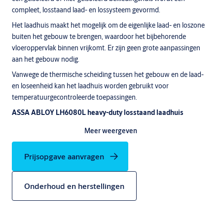
compleet, losstaand laad- en lossysteem gevormd.
Het laadhuis maakt het mogelijk om de eigenlijke laad- en loszone
buiten het gebouw te brengen, waardoor het bijbehorende
vloeroppervlak binnen vrijkomt. Er zijn geen grote aanpassingen
aan het gebouw nodig.
Vanwege de thermische scheiding tussen het gebouw en de laad-
en loseenheid kan het laadhuis worden gebruikt voor
temperatuurgecontroleerde toepassingen.
ASSA ABLOY LH6080L heavy-duty losstaand laadhuis
ASSA ABLOY LH6080L heavy-duty losstaand laadhuis is
Meer weergeven
ontworpen voor zware toepassingen en geschikt voor alle
geografische gebieden met een sneeuwbelasting tot 2,0 kN/m2.
Prijsopgave aanvragen
Scrol verder naar beneden en klik op "Downloads" om de
brochure, een PDF en DWG-tekeningen te downloaden.
Onderhoud en herstellingen