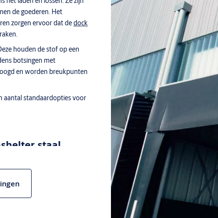
 het laden en lossen. Ze zijn
rmen de goederen. Het
eren zorgen ervoor dat de
dock
raken.
 Deze houden de stof op een
ijdens botsingen met
rhoogd en worden breukpunten
 aantal standaardopties voor
helter staal
lossing voor verbeterde
t een stalen frame.
lingen