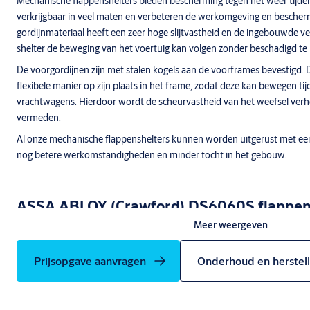
Mechanische flappenshelters bieden bescherming tegen het weer tijdens
verkrijgbaar in veel maten en verbeteren de werkomgeving en besche
gordijnmateriaal heeft een zeer hoge slijtvastheid en de ingebouwde v
shelter
de beweging van het voertuig kan volgen zonder beschadigd te 
De voorgordijnen zijn met stalen kogels aan de voorframes bevestigd.
flexibele manier op zijn plaats in het frame, zodat deze kan bewegen t
vrachtwagens. Hierdoor wordt de scheurvastheid van het weefsel ve
vermeden.
Al onze mechanische flappenshelters kunnen worden uitgerust met een
nog betere werkomstandigheden en minder tocht in het gebouw.
ASSA ABLOY (Crawford) DS6060S flappens
Meer weergeven
De ASSA ABLOY (Crawford) DS6060S flappenshelter is de standaardop
werkomstandigheden en energiebesparingen. De shelter is uitgerust me
Prijsopgave aanvragen
Onderhoud en herstel