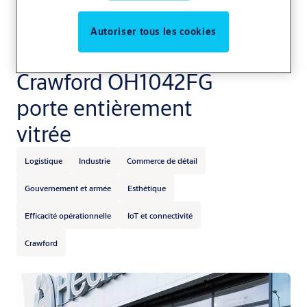
Autoriser tous les cookies
Crawford OH1042FG
porte entièrement
vitrée
Logistique
Industrie
Commerce de détail
Gouvernement et armée
Esthétique
Efficacité opérationnelle
IoT et connectivité
Crawford