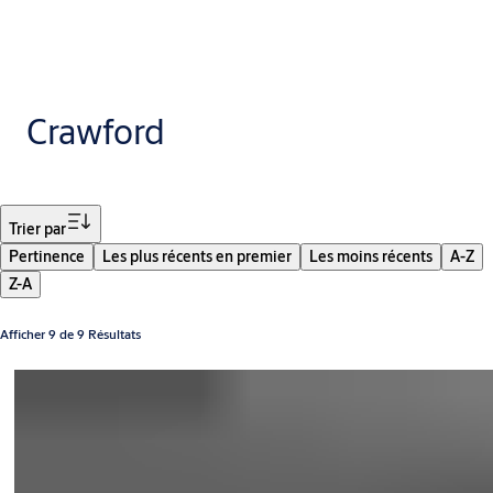
Crawford
Filtrer
Trier par
Pertinence
Les plus récents en premier
Les moins récents
A-Z
Z-A
Afficher 9 de 9 Résultats