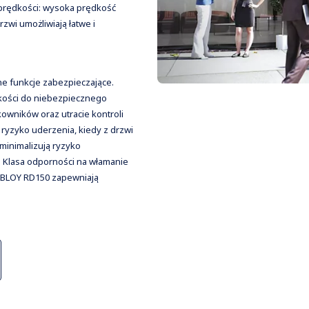
prędkości: wysoka prędkość
zwi umożliwiają łatwe i
e funkcje zabezpieczające.
kości do niebezpiecznego
owników oraz utracie kontroli
i ryzyko uderzenia, kiedy z drzwi
minimalizują ryzyko
. Klasa odporności na włamanie
 ABLOY RD150 zapewniają
owej i w szerokim zakresie
ej, lub aktywować ruch z
awienia drzwi można łatwo
przymykowych ASSA ABLOY