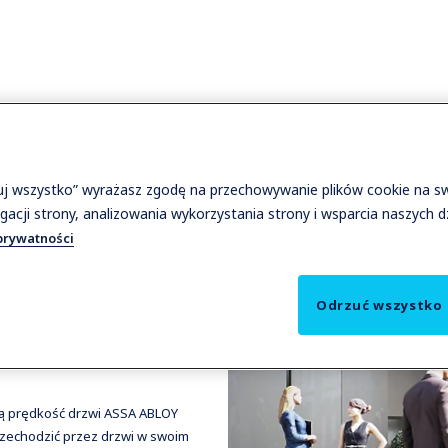
tuj wszystko” wyrażasz zgodę na przechowywanie plików cookie na s
gacji strony, analizowania wykorzystania strony i wsparcia naszych 
e ASSA
prywatności
Odrzuć wszystko
 się do szybszego ruchu
ą prędkość drzwi ASSA ABLOY
rzechodzić przez drzwi w swoim