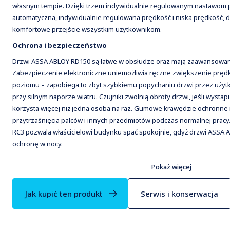
własnym tempie. Dzięki trzem indywidualnie regulowanym nastawom 
automatyczna, indywidualnie regulowana prędkość i niska prędkość, dr
komfortowe przejście wszystkim użytkownikom.
Ochrona i bezpieczeństwo
Drzwi ASSA ABLOY RD150 są łatwe w obsłudze oraz mają zaawansowan
Zabezpieczenie elektroniczne uniemożliwia ręczne zwiększenie pręd
poziomu – zapobiega to zbyt szybkiemu popychaniu drzwi przez użytk
przy silnym naporze wiatru. Czujniki zwolnią obroty drzwi, jeśli wystąp
korzysta więcej niż jedna osoba na raz. Gumowe krawędzie ochronne 
przytrzaśnięcia palców i innych przedmiotów podczas normalnej pracy
RC3 pozwala właścicielowi budynku spać spokojnie, gdyż drzwi ASSA
ochronę w nocy.
Charakterystyka i konfiguracje
Pokaż więcej
Drzwi ASSA ABLOY RD150 dostępne są w wersji trzy- lub czteroskrzydł
rozmiarów. Można je zaprogramować do pracy ręcznej lub automatyczn
Jak kupić ten produkt
Serwis i konserwacja
systemu kontroli dostępu. Konfiguracja plug and play oznacza, że ust
wybierać i zmieniać dotknięciem przycisku.
Połączenie drzwi obrotowych ASSA ABLOY RD150 z systemem drzwi 