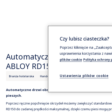
Czy lubisz ciasteczka?
Poprzez kliknięcie na „Zaakcep
usprawnienia korzystania z nawi
Automatyczne drzwi obrotow
plików cookie
Polityka ochrony 
ABLOY RD150
Ustawienia plików cookie
Branża hotelarska
Handel detaliczny
ASSA ABLOY
Automatyczne drzwi obrotowe ASSA ABLOY RD150 dostosowują
pieszych.
Poprzez ręczne popchnięcie skrzydeł możemy zwiększyć standardow
RD150 do zadanej prędkości maksymalnej, dzięki czemu piesi mogą p