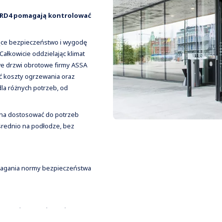
i RD4 pomagają kontrolować
zące bezpieczeństwo i wygodę
Całkowicie oddzielając klimat
e drzwi obrotowe firmy ASSA
ć koszty ogrzewania oraz
la różnych potrzeb, od
żna dostosować do potrzeb
rednio na podłodze, bez
ymagania normy bezpieczeństwa
że wymiana powietrza jest
ym przenikaniem powietrza z