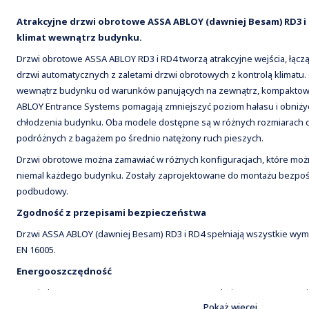
Atrakcyjne drzwi obrotowe ASSA ABLOY (dawniej Besam) RD3 
klimat wewnątrz budynku.
Drzwi obrotowe ASSA ABLOY RD3 i RD4 tworzą atrakcyjne wejścia, łąc
drzwi automatycznych z zaletami drzwi obrotowych z kontrolą klimatu. 
wewnątrz budynku od warunków panujących na zewnątrz, kompaktow
ABLOY Entrance Systems pomagają zmniejszyć poziom hałasu i obniży
chłodzenia budynku. Oba modele dostępne są w różnych rozmiarach d
podróżnych z bagażem po średnio natężony ruch pieszych.
Drzwi obrotowe można zamawiać w różnych konfiguracjach, które mo
niemal każdego budynku. Zostały zaprojektowane do montażu bezpoś
podbudowy.
Zgodność z przepisami bezpieczeństwa
Drzwi ASSA ABLOY (dawniej Besam) RD3 i RD4 spełniają wszystkie w
EN 16005.
Energooszczędność
Drzwi obrotowe są „zawsze otwarte, zawsze zamknięte”, co oznacza, 
Pokaż więcej
minimalna. Klimat wewnątrz obiektu jest chroniony przed niepożądan