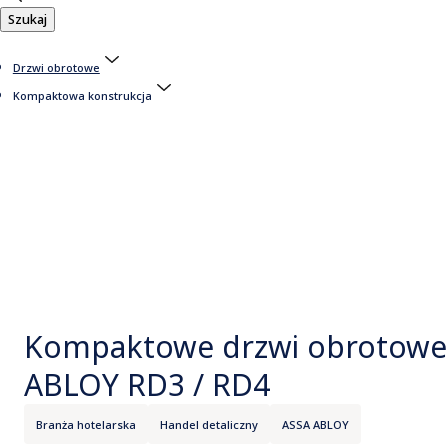
Szukaj
Drzwi obrotowe
Kompaktowa konstrukcja
Kompaktowe drzwi obrotowe
ABLOY RD3 / RD4
Branża hotelarska
Handel detaliczny
ASSA ABLOY