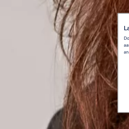
L
Do
aa
an