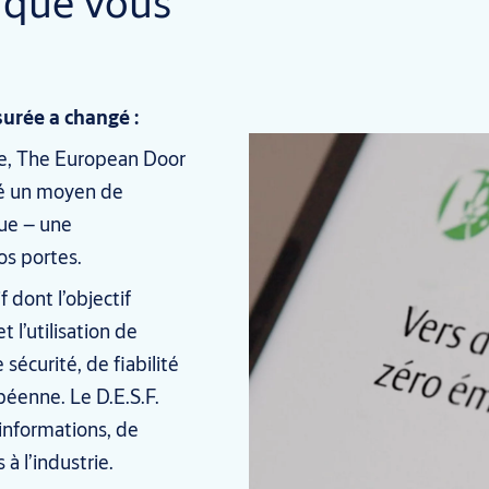
e que vous
surée a changé :
ble, The European Door
ppé un moyen de
que – une
os portes.
f dont l’objectif
 l’utilisation de
écurité, de fiabilité
péenne. Le D.E.S.F.
informations, de
 à l’industrie.