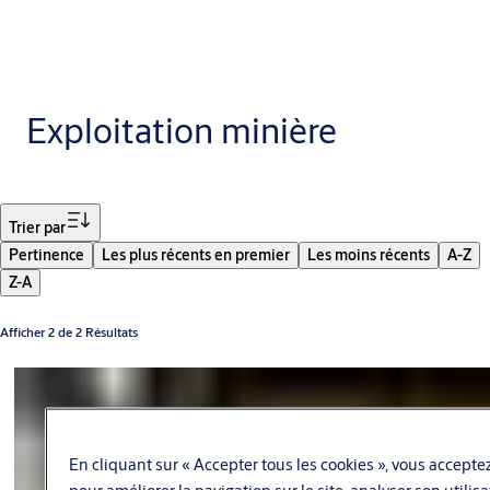
Exploitation minière
Filtrer
Trier par
Pertinence
Les plus récents en premier
Les moins récents
A-Z
Z-A
Afficher 2 de 2 Résultats
En cliquant sur « Accepter tous les cookies », vous acceptez
pour améliorer la navigation sur le site, analyser son utilis