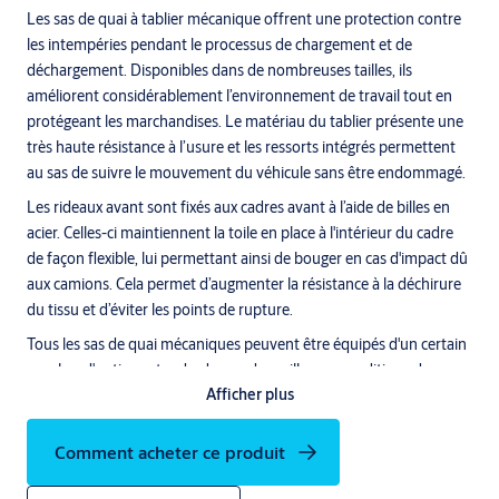
Les sas de quai à tablier mécanique offrent une protection contre
les intempéries pendant le processus de chargement et de
déchargement. Disponibles dans de nombreuses tailles, ils
améliorent considérablement l’environnement de travail tout en
protégeant les marchandises. Le matériau du tablier présente une
très haute résistance à l’usure et les ressorts intégrés permettent
au sas de suivre le mouvement du véhicule sans être endommagé.
Les rideaux avant sont fixés aux cadres avant à l’aide de billes en
acier. Celles-ci maintiennent la toile en place à l'intérieur du cadre
de façon flexible, lui permettant ainsi de bouger en cas d'impact dû
aux camions. Cela permet d’augmenter la résistance à la déchirure
du tissu et d’éviter les points de rupture.
Tous les sas de quai mécaniques peuvent être équipés d'un certain
nombre d'options standard pour de meilleures conditions de
Afficher plus
travail et moins de courants d'air dans le bâtiment.
Sas de quai à tablier ASSA ABLOY DS6060P (anciennement
Comment acheter ce produit
Crawford)
Le sas de quai à tablier parallèle ASSA ABLOY DS6060P est