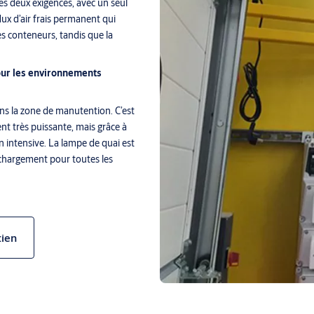
s deux exigences, avec un seul
lux d’air frais permanent qui
les conteneurs, tandis que la
our les environnements
ns la zone de manutention. C’est
t très puissante, mais grâce à
on intensive. La lampe de quai est
de chargement pour toutes les
 pour les fonctions respectives
 à utiliser et le faible niveau
e travail, mais aussi à une
tien
ation de la solution combinée
e offre de meilleures conditions