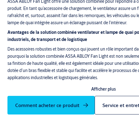
ASSA ABLOY Fan Light offre une solution combinée pour répondre à ce
produit. En tant qu’accessoire de chargement, le ventilateur assure un f
rafraîchit et, surtout, assainit l’air dans les remorques, les véhicules ou 
lampe de quai intégrée assure un éclairage puissant de l’intérieur.
Avantages de la solution combinée ventilateur et lampe de quai p
industriels, de transport et de logistique
Des acessoires robustes et bien conçus qui jouent un rôle important da
pourquoi la solution combinée ASSA ABLOY Fan Light est non seulemen
sa finition de haute qualité, elle est également idéale pour une utilisati
dotée d’un bras flexible et stable qui facilite et accélère le processus 
applications industrielles et logistiques générales.
ASSA ABLOY Fan Light dispose d’un interrupteur marche/arrêt pratique
Afficher plus
de ventilateion et d'éclairage. Grâce à son faible poids, l’appareil est facile
sonore du ventilateur contribue non seulement à la sécurité sur le lieu d
Comment acheter ce produit
Service et entre
atmosphère de travail agréable.
Les avantages pendant le processus de chargement lors de l’utilis
ASSA ABLOY Fan Light
Produit 2 en 1 : Le ventilateur avec lumière de chargement intégré