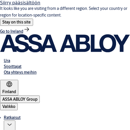
Siirry pääsisältöön
It looks like you are visiting from a different region. Select your country or
region for location-specific content.
Stay on this site
Go to Ireland
Ura
Sijoittajat
Ota yhteys meihin
Finland
ASSA ABLOY Group
Valikko
Ratkaisut