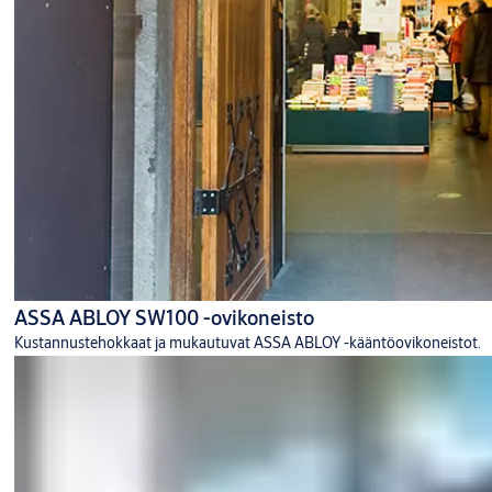
ASSA ABLOY SW100 -ovikoneisto
Kustannustehokkaat ja mukautuvat ASSA ABLOY -kääntöovikoneistot.