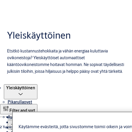
Yleiskäyttöinen
Etsitkö kustannustehokkaita ja vähän energiaa kuluttavia
ovikoneistoja? Yleiskäyttöiset automaattiset
kääntöovikoneistomme hoitavat homman. Ne sopivat täydellisesti
julkisiin tiloihin, joissa hiljaisuus ja helppo pääsy ovat yhtä tärkeitä.
Tuotteet
Yleiskäyttöinen
Pikarullaovet
Filter and sort
Automaattiset ovet
Atex-sertifioidut ovet
Puhdastilaovet
Käytämme evästeitä, jotta sivustomme toimii oikein ja voim
2 Tulokset
Varauloskäynnillä varustetut ovet