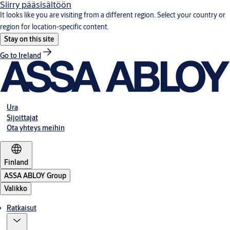
Siirry pääsisältöön
It looks like you are visiting from a different region. Select your country or
region for location-specific content.
Stay on this site
Go to Ireland
Ura
Sijoittajat
Ota yhteys meihin
Finland
ASSA ABLOY Group
Valikko
Ratkaisut