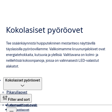
Kokolasiset pyöröovet
Tee sisäänkäynnistä huipputekninen mestariteos näyttävillä
täyslasisilla pyöröovillamme. Valikoimamme kruununjalokivet ovat
energiatehokkaita, kutsuvia ja ylellisiä. Valittavana on kolmi- ja
nelilehtisiä kokoonpanoja, joissa on valinnaisesti LED-valaistut
alakatot.
Tuotteet
Kokolasiset pyöröovet
Pikarullaovet
Filter and sort
Automaattiset ovet
Atex-sertifioidut ovet
Puhdastilaovet