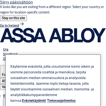
Siirry pääsisältöön
It looks like you are visiting from a different region. Select your country or
region for location-specific content.
Stay on this site
Go to Ireland
Ura
Sijoittajat
Ota yhteys meihin
Käytämme evästeitä, jotta sivustomme toimii oikein ja
voimme personoida sisältöä ja mainoksia, tarjota
Finland
sosiaalisen median ominaisuuksia ja analysoida
ASSA ABLOY Group
tietoliikennettä. Jaamme myös tietoja tavasta, jolla
Valikko
käytät sivustoamme sosiaalisen median, mainonta- ja
analytiikkakumppaneidemme
Ratkaisut
kanssa.
Evästekäytäntö
Tietosuojailmoitus