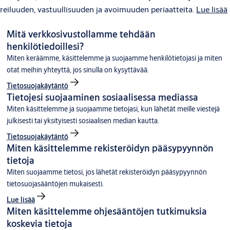
reiluuden, vastuullisuuden ja avoimuuden periaatteita.
Lue lisää
Mitä verkkosivustollamme tehdään
henkilötiedoillesi?
Miten keräämme, käsittelemme ja suojaamme henkilötietojasi ja miten
otat meihin yhteyttä, jos sinulla on kysyttävää.
Tietosuojakäytäntö
Tietojesi suojaaminen sosiaalisessa mediassa
Miten käsittelemme ja suojaamme tietojasi, kun lähetät meille viestejä
julkisesti tai yksityisesti sosiaalisen median kautta.
Tietosuojakäytäntö
Miten käsittelemme rekisteröidyn pääsypyynnön
tietoja
Miten suojaamme tietosi, jos lähetät rekisteröidyn pääsypyynnön
tietosuojasääntöjen mukaisesti.
Lue lisää
Miten käsittelemme ohjesääntöjen tutkimuksia
koskevia tietoja