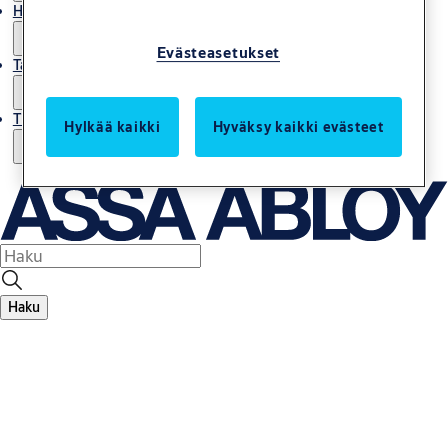
Huolto
Evästeasetukset
Tarinoita
Tietoja meistä
Hylkää kaikki
Hyväksy kaikki evästeet
Haku