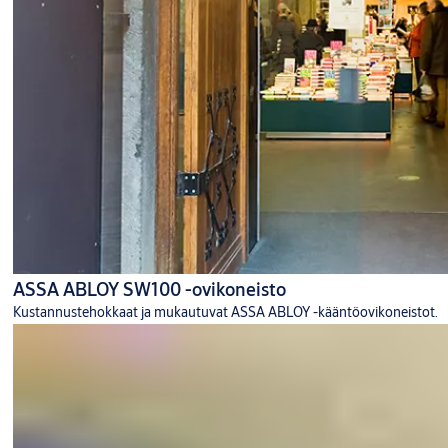
ASSA ABLOY SW100 -ovikoneisto
Kustannustehokkaat ja mukautuvat ASSA ABLOY -kääntöovikoneistot.