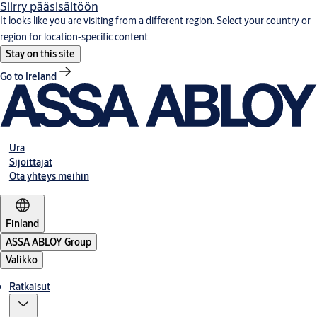
Siirry pääsisältöön
It looks like you are visiting from a different region. Select your country or
region for location-specific content.
Stay on this site
Go to Ireland
Ura
Sijoittajat
Ota yhteys meihin
Finland
ASSA ABLOY Group
Valikko
Ratkaisut