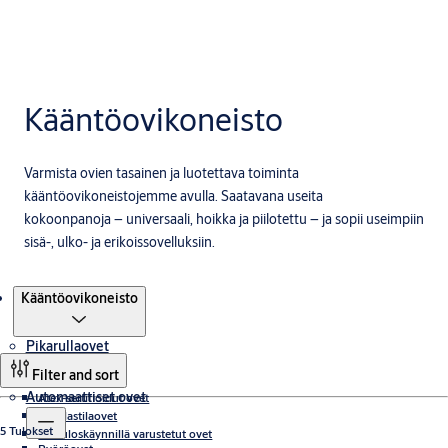
Kääntöovikoneisto
Varmista ovien tasainen ja luotettava toiminta
kääntöovikoneistojemme avulla. Saatavana useita
kokoonpanoja – universaali, hoikka ja piilotettu – ja sopii useimpiin
sisä-, ulko- ja erikoissovelluksiin.
Tuotteet
Kääntöovikoneisto
Pikarullaovet
Filter and sort
Automaattiset ovet
Atex-sertifioidut ovet
Puhdastilaovet
5 Tulokset
Varauloskäynnillä varustetut ovet