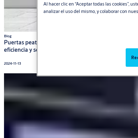
Al hacer clic en “Aceptar todas las cookies”, us
analizar el uso del mismo, y colaborar con nue
Blog
Puertas peatonales automáticas: Innovación,
eficiencia y seguridad para comercios
Re
2024-11-13