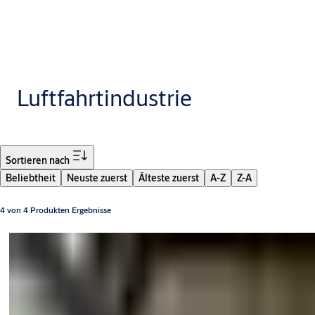
Luftfahrtindustrie
Filter
Sortieren nach
Beliebtheit
Neuste zuerst
Älteste zuerst
A-Z
Z-A
4 von 4 Produkten Ergebnisse