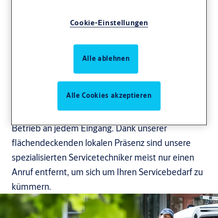
Lassen Sie uns über
Cookie-Einstellungen
eine
Servicevereinbarung
Alle ablehnen
sprechen
Alle Cookies akzeptieren
Unsere Servicevereinbarungen gewährleisten
einen zuverlässigen, sicheren und nachhaltigen
Betrieb an jedem Eingang. Dank unserer
flächendeckenden lokalen Präsenz sind unsere
spezialisierten Servicetechniker meist nur einen
Anruf entfernt, um sich um Ihren Servicebedarf zu
kümmern.